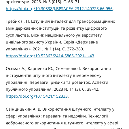
архітектури. 2023. № 3 (015). С. 66–71.
https://doi.org/10.30838/J.BPSACEA.2312.140723.66.956
.
Требик Л. П. Штучний інтелект для трансформаційних
змін державних інституцій та розвитку цифрового
суспільства. Вісник національного університету
цивільного захисту України. Серія «Державне
управління». 2021. № 1 (14). С. 372–380.
https://doi.org/10.52363/2414-5866-2021-1-43
.
Осьмак А., Карпенко Ю., Семененко І. Використання
інструментів штучного інтелекту в мережевому
управлінні: переваги, ризики та розвиток. Аспекти
публічного управління. 2023 № 11 (3). С. 38–42.
https://doi.org/10.15421/152333
.
Свінцицький А. В. Використання штучного інтелекту у
сфері управління: переваги та недоліки. Технології
доброчесного використання штучного інтелекту у сфері