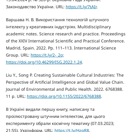
Законодавство України. URL:
https://t.ly/7tAIr
.
Варшава Н. В. Використання технологій штучного
інтелекту у креативних індустріях. Multidisciplinary
academic notes. Science research and practice. Proceedings
of the ХХIV International Scientific and Practical Conference.
Madrid, Spain. 2022. Pp. 111–113. International Science
Group. URL:
https://t.ly/2-_2o;
https://doi.org/10.46299/ISG.2022.1.24
.
Liu Y., Song P. Creating Sustainable Cultural Industries: The
Perspective of Artificial Intelligence and Global Value Chain.
Journal of Environmental and Public Health. 2022. 6768388.
11 p. URL:
https://doi.org/10.1155/2022/6768388
.
В Україні видали першу книгу, написану та
проілюстровану штучним інтелектом, для цього
експерименту обрали космічну тематику (07.03.2023;
21:55). Укрінформ. URL:
https://t.ly/HzqR8
.